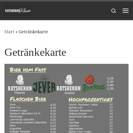
Zum Inhalt springen
Search
Me
Start
»
Getränkekarte
Getränkekarte